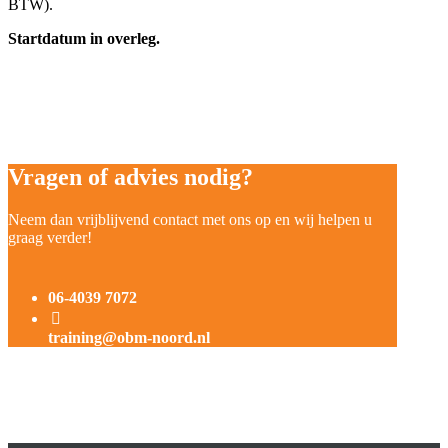
BTW).
Startdatum in overleg.
Vragen of advies nodig?
Neem dan vrijblijvend contact met ons op en wij helpen u
graag verder!
06-4039 7072
training@obm-noord.nl